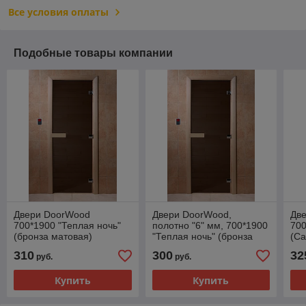
Все условия оплаты
Подобные товары компании
Двери DoorWood
Двери DoorWood,
Дв
700*1900 "Теплая ночь"
полотно "6" мм, 700*1900
700
(бронза матовая)
"Теплая ночь" (бронза
(Са
матовая, коробка хвоя)
310
300
32
руб.
руб.
Купить
Купить