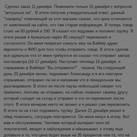
Сделал заказ 11 декабря. Позвонили только 15 декабря с вопросом 
"актуально ли".  В итоге получив утвердительный ответ, данный 
"товарищ" отвечающий за этот магазин сказал, что цена отличается 
от заявленной на сайте, что там старая информация. И теперь товар 
стоит не 60 рублей а 100. Я сказал что подумаю и положил трубку. В 
итоге решив я буквально через 40 секунд!!! перезвонил и 
согласился. Он меня попросил скинуть ему на Вайбер адрес 
европочты и ФИО для того чтобы отправить товар. В итоге сделав 
всё идеально что от меня требуется он сказал что отправит завтра 
послезавтра (16-17 декабря). Наступает пятница 19 декабря, я 
спрашиваю в Вайбере "Вы отправили?"...тишина. На следующий 
день 20 декабря звоню, поднимает Александр и я его повторно 
спрашиваю, отправил ли он и напомнив что в понедельник мы 
разговаривали. В итоге он после паузы небольшой говорит что 
приболел, поэтому не отправил, но сейчас позвонит своему другу 
который съездит на склад и отправит и что он перезвонит после 
этого. В итоге вечером никто не звонил и я решил сам перезвонить. 
В итоге он не стал поднимать трубку. Далее 21 декабря решил в 
обед позвонить, ситуация повторяется. Он меня кинул в игнор. Вот 
вам и обслуживание. Человек который вытирает ноги об 
покупателей, вводит в заблуждение и обманывает, к этому ещё 
добавьте и то, что цена будет выше на 35 процентов чем та, что на 