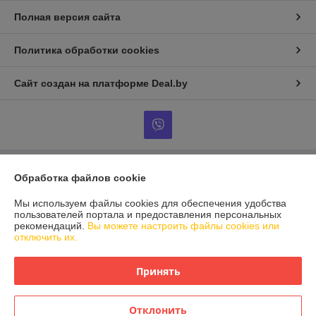
Полная версия сайта
Политика обработки cookies
Сайт создан на платформе Deal.by
Информация для покупателя
Обработка файлов cookie
Индивидуальный предприниматель:
ИП Сомкин
Мы используем файлы cookies для обеспечения удобства
Минский р-н, аг.Острошицкий Городок, ул.Ленинская, д.75, кв.1
пользователей портала и предоставления персональных
рекомендаций.
Вы можете настроить файлы cookies или
Регистрационный номер ЕГР: 691451611
отключить их.
УНП: 691451611
Принять
Регистрационный орган: Минский райисполком
Дата регистрации компании: 16.03.2012
Отклонить