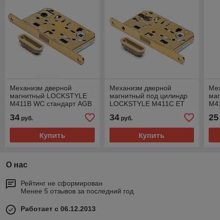
Механизм дверной
Механизм дверной
Ме
магнитный LOCKSTYLE
магнитный под цилиндр
ма
M411B WC стандарт AGB
LOCKSTYLE M411C ET
M4
комплект с ответной
стандарт AGB комплект с
ком
34
34
25
руб.
руб.
планкой GL (глянцевое з
ответной планкой GL
пл
Купить
Купить
О нас
Рейтинг не сформирован
Менее 5 отзывов за последний год
Работает с 06.12.2013