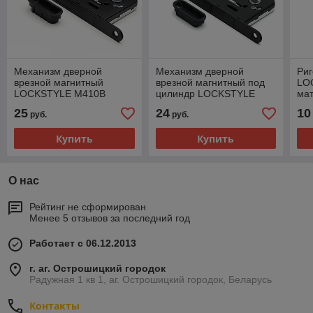
Механизм дверной
Механизм дверной
Риг
врезной магнитный
врезной магнитный под
LO
LOCKSTYLE М410B
цилиндр LOCKSTYLE
мат
стандарт STV комплект с
М410C стандарт STV
25
24
10
руб.
руб.
ответной планкой AL6
комплект с ответной
планкой AL6
Купить
Купить
О нас
Рейтинг не сформирован
Менее 5 отзывов за последний год
Работает с 06.12.2013
г. аг. Острошицкий городок
Радужная 1 кв 1, аг. Острошицкий городок, Беларусь
Контакты