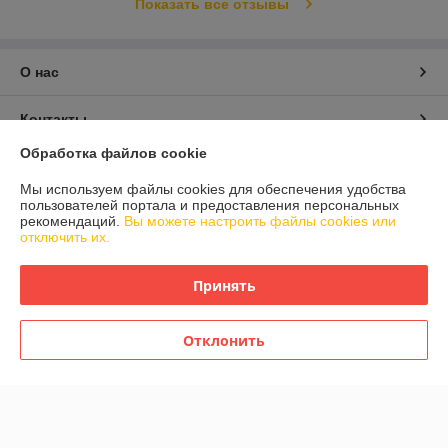
Показать все отзывы
О нас
Контакты
Обработка файлов cookie
Доставка и оплата
Мы используем файлы cookies для обеспечения удобства
пользователей портала и предоставления персональных
График работы
рекомендаций.
Вы можете настроить файлы cookies или
отключить их.
Полная версия сайта
Принять
Политика обработки cookies
Отклонить
Сайт создан на платформе Deal.by