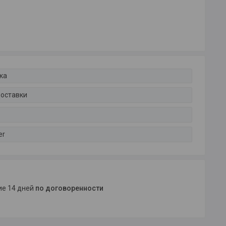
ка
доставки
er
ние 14 дней
по договоренности