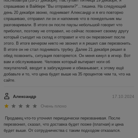
послезавтра (16-17 декабря). Наступает пятница 19 декабря, я 
спрашиваю в Вайбере "Вы отправили?"...тишина. На следующий 
день 20 декабря звоню, поднимает Александр и я его повторно 
спрашиваю, отправил ли он и напомнив что в понедельник мы 
разговаривали. В итоге он после паузы небольшой говорит что 
приболел, поэтому не отправил, но сейчас позвонит своему другу 
который съездит на склад и отправит и что он перезвонит после 
этого. В итоге вечером никто не звонил и я решил сам перезвонить. 
В итоге он не стал поднимать трубку. Далее 21 декабря решил в 
обед позвонить, ситуация повторяется. Он меня кинул в игнор. Вот 
вам и обслуживание. Человек который вытирает ноги об 
покупателей, вводит в заблуждение и обманывает, к этому ещё 
добавьте и то, что цена будет выше на 35 процентов чем та, что на 
сайте.
Александр
17.10.2024
Очень плохо
Продавец что-то уточнял периодически перезванивая. После 
перезвонил, сказал, что доставка будет позже (платная) и цена 
будет выше. От сотрудничества с таким подходом отказался.