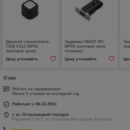
Дверной ограничитель
Задвижка D6002 WC
За
CEBI C612 MP05
MP05 (матовый хром
(ма
(матовый хром)
полимер)
Цену уточняйте
Цену уточняйте
Це
О нас
Рейтинг не сформирован
Менее 5 отзывов за последний год
Работает с 06.12.2013
г. аг. Острошицкий городок
Радужная 1 кв 1, аг. Острошицкий городок, Беларусь
Контакты