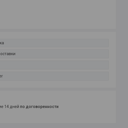
ка
доставки
er
ние 14 дней
по договоренности