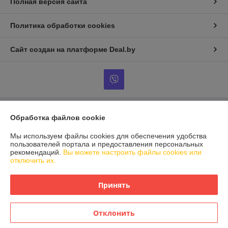
Полная версия сайта
Политика обработки cookies
Сайт создан на платформе Deal.by
Обработка файлов cookie
Информация для покупателя
Индивидуальный предприниматель:
ИП Сомкин
Мы используем файлы cookies для обеспечения удобства
Минский р-н, аг.Острошицкий Городок, ул.Ленинская, д.75, кв.1
пользователей портала и предоставления персональных
рекомендаций.
Вы можете настроить файлы cookies или
Регистрационный номер ЕГР: 691451611
отключить их.
УНП: 691451611
Принять
Регистрационный орган: Минский райисполком
Дата регистрации компании: 16.03.2012
Отклонить
Ссылка на свидетельство/лицензию