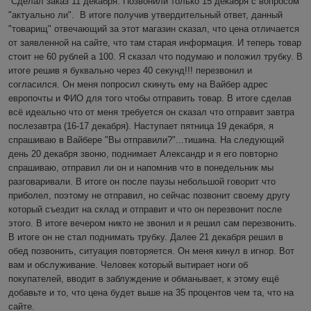
Сделал заказ 11 декабря. Позвонили только 15 декабря с вопросом 
"актуально ли".  В итоге получив утвердительный ответ, данный 
"товарищ" отвечающий за этот магазин сказал, что цена отличается 
от заявленной на сайте, что там старая информация. И теперь товар 
стоит не 60 рублей а 100. Я сказал что подумаю и положил трубку. В 
итоге решив я буквально через 40 секунд!!! перезвонил и 
согласился. Он меня попросил скинуть ему на Вайбер адрес 
европочты и ФИО для того чтобы отправить товар. В итоге сделав 
всё идеально что от меня требуется он сказал что отправит завтра 
послезавтра (16-17 декабря). Наступает пятница 19 декабря, я 
спрашиваю в Вайбере "Вы отправили?"...тишина. На следующий 
день 20 декабря звоню, поднимает Александр и я его повторно 
спрашиваю, отправил ли он и напомнив что в понедельник мы 
разговаривали. В итоге он после паузы небольшой говорит что 
приболел, поэтому не отправил, но сейчас позвонит своему другу 
который съездит на склад и отправит и что он перезвонит после 
этого. В итоге вечером никто не звонил и я решил сам перезвонить. 
В итоге он не стал поднимать трубку. Далее 21 декабря решил в 
обед позвонить, ситуация повторяется. Он меня кинул в игнор. Вот 
вам и обслуживание. Человек который вытирает ноги об 
покупателей, вводит в заблуждение и обманывает, к этому ещё 
добавьте и то, что цена будет выше на 35 процентов чем та, что на 
сайте.