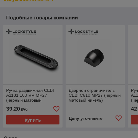
Подобные товары компании
Ручка раздвижная CEBI
Дверной ограничитель
Руч
A1181 160 мм MP27
CEBI C610 MP27 (черный
A1
(черный матовый
матовый никель)
(ч
никель), 1шт
ник
39,20
42
руб.
Цену уточняйте
Купить