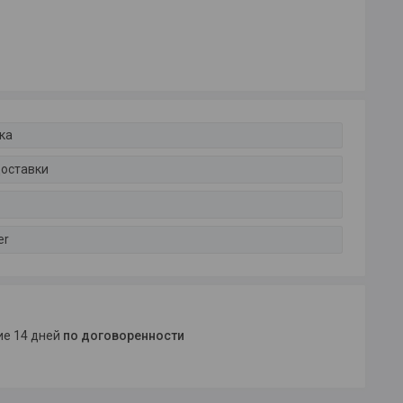
ка
доставки
er
ние 14 дней
по договоренности