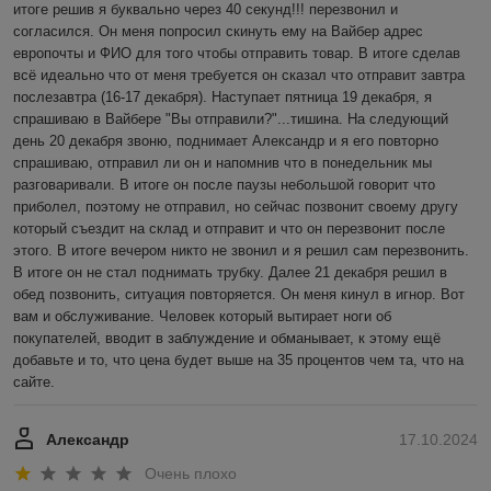
итоге решив я буквально через 40 секунд!!! перезвонил и 
согласился. Он меня попросил скинуть ему на Вайбер адрес 
европочты и ФИО для того чтобы отправить товар. В итоге сделав 
всё идеально что от меня требуется он сказал что отправит завтра 
послезавтра (16-17 декабря). Наступает пятница 19 декабря, я 
спрашиваю в Вайбере "Вы отправили?"...тишина. На следующий 
день 20 декабря звоню, поднимает Александр и я его повторно 
спрашиваю, отправил ли он и напомнив что в понедельник мы 
разговаривали. В итоге он после паузы небольшой говорит что 
приболел, поэтому не отправил, но сейчас позвонит своему другу 
который съездит на склад и отправит и что он перезвонит после 
этого. В итоге вечером никто не звонил и я решил сам перезвонить. 
В итоге он не стал поднимать трубку. Далее 21 декабря решил в 
обед позвонить, ситуация повторяется. Он меня кинул в игнор. Вот 
вам и обслуживание. Человек который вытирает ноги об 
покупателей, вводит в заблуждение и обманывает, к этому ещё 
добавьте и то, что цена будет выше на 35 процентов чем та, что на 
сайте.
Александр
17.10.2024
Очень плохо