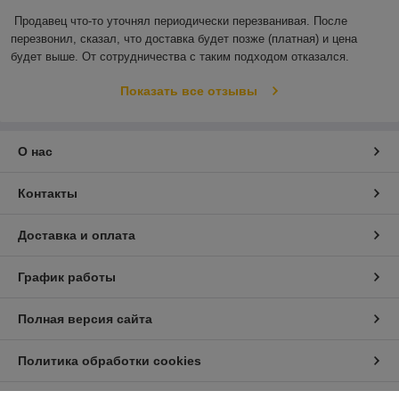
Продавец что-то уточнял периодически перезванивая. После 
перезвонил, сказал, что доставка будет позже (платная) и цена 
будет выше. От сотрудничества с таким подходом отказался.
Показать все отзывы
О нас
Контакты
Доставка и оплата
График работы
Полная версия сайта
Политика обработки cookies