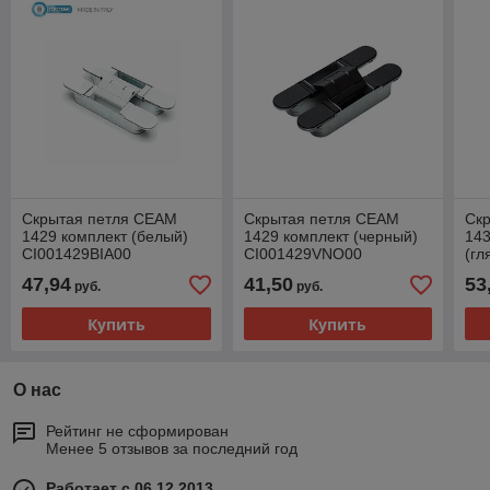
Скрытая петля CEAM
Скрытая петля CEAM
Ск
1429 комплект (белый)
1429 комплект (черный)
143
CI001429BIA00
CI001429VNO00
(гл
CI
47,94
41,50
53
руб.
руб.
Купить
Купить
О нас
Рейтинг не сформирован
Менее 5 отзывов за последний год
Работает с 06.12.2013