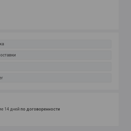
ка
доставки
er
ние 14 дней
по договоренности