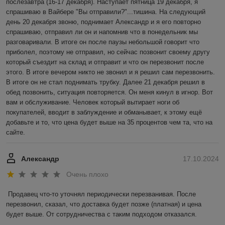
послезавтра (16-17 декабря). Наступает пятница 19 декабря, я 
спрашиваю в Вайбере "Вы отправили?"...тишина. На следующий 
день 20 декабря звоню, поднимает Александр и я его повторно 
спрашиваю, отправил ли он и напомнив что в понедельник мы 
разговаривали. В итоге он после паузы небольшой говорит что 
приболел, поэтому не отправил, но сейчас позвонит своему другу 
который съездит на склад и отправит и что он перезвонит после 
этого. В итоге вечером никто не звонил и я решил сам перезвонить. 
В итоге он не стал поднимать трубку. Далее 21 декабря решил в 
обед позвонить, ситуация повторяется. Он меня кинул в игнор. Вот 
вам и обслуживание. Человек который вытирает ноги об 
покупателей, вводит в заблуждение и обманывает, к этому ещё 
добавьте и то, что цена будет выше на 35 процентов чем та, что на 
сайте.
Александр
17.10.2024
Очень плохо
Продавец что-то уточнял периодически перезванивая. После 
перезвонил, сказал, что доставка будет позже (платная) и цена 
будет выше. От сотрудничества с таким подходом отказался.