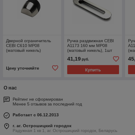
Дверной ограничитель
Ручка раздвижная CEBI
Руч
CEBI C610 MP08
A1173 160 мм MP08
A1
(матовый никель)
(матовый никель), 1шт
(ма
41,19
45
руб.
Цену уточняйте
Купить
О нас
Рейтинг не сформирован
Менее 5 отзывов за последний год
Работает с 06.12.2013
г. аг. Острошицкий городок
Радужная 1 кв 1, аг. Острошицкий городок, Беларусь