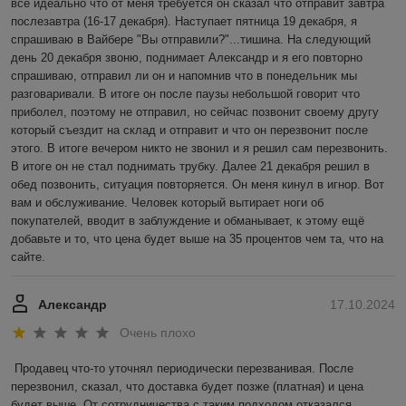
всё идеально что от меня требуется он сказал что отправит завтра 
послезавтра (16-17 декабря). Наступает пятница 19 декабря, я 
спрашиваю в Вайбере "Вы отправили?"...тишина. На следующий 
день 20 декабря звоню, поднимает Александр и я его повторно 
спрашиваю, отправил ли он и напомнив что в понедельник мы 
разговаривали. В итоге он после паузы небольшой говорит что 
приболел, поэтому не отправил, но сейчас позвонит своему другу 
который съездит на склад и отправит и что он перезвонит после 
этого. В итоге вечером никто не звонил и я решил сам перезвонить. 
В итоге он не стал поднимать трубку. Далее 21 декабря решил в 
обед позвонить, ситуация повторяется. Он меня кинул в игнор. Вот 
вам и обслуживание. Человек который вытирает ноги об 
покупателей, вводит в заблуждение и обманывает, к этому ещё 
добавьте и то, что цена будет выше на 35 процентов чем та, что на 
сайте.
Александр
17.10.2024
Очень плохо
Продавец что-то уточнял периодически перезванивая. После 
перезвонил, сказал, что доставка будет позже (платная) и цена 
будет выше. От сотрудничества с таким подходом отказался.