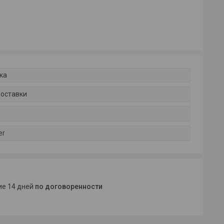
ка
доставки
er
ние 14 дней
по договоренности