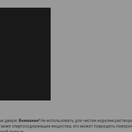
ые двери.
Внимание!
Не использовать для чистки изделия раствор
также спиртосодержащие вещества; это может повредить поверхно
жной тканью.