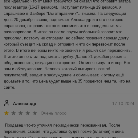
всё идеально что от меня требуется он сказал что отправит завтра 
послезавтра (16-17 декабря). Наступает пятница 19 декабря, я 
спрашиваю в Вайбере "Вы отправили?"...тишина. На следующий 
день 20 декабря звоню, поднимает Александр и я его повторно 
спрашиваю, отправил ли он и напомнив что в понедельник мы 
разговаривали. В итоге он после паузы небольшой говорит что 
приболел, поэтому не отправил, но сейчас позвонит своему другу 
который съездит на склад и отправит и что он перезвонит после 
этого. В итоге вечером никто не звонил и я решил сам перезвонить. 
В итоге он не стал поднимать трубку. Далее 21 декабря решил в 
обед позвонить, ситуация повторяется. Он меня кинул в игнор. Вот 
вам и обслуживание. Человек который вытирает ноги об 
покупателей, вводит в заблуждение и обманывает, к этому ещё 
добавьте и то, что цена будет выше на 35 процентов чем та, что на 
сайте.
Александр
17.10.2024
Очень плохо
Продавец что-то уточнял периодически перезванивая. После 
перезвонил, сказал, что доставка будет позже (платная) и цена 
будет выше. От сотрудничества с таким подходом отказался.