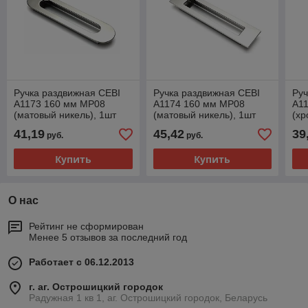
Ручка раздвижная CEBI
Ручка раздвижная CEBI
Руч
A1173 160 мм MP08
A1174 160 мм MP08
A1
(матовый никель), 1шт
(матовый никель), 1шт
(хр
41,19
45,42
39
руб.
руб.
Купить
Купить
О нас
Рейтинг не сформирован
Менее 5 отзывов за последний год
Работает с 06.12.2013
г. аг. Острошицкий городок
Радужная 1 кв 1, аг. Острошицкий городок, Беларусь