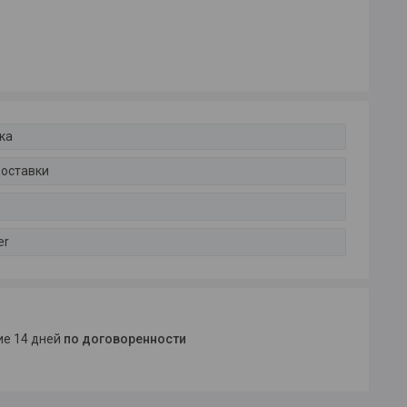
ка
доставки
er
ние 14 дней
по договоренности