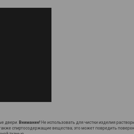
ые двери.
Внимание!
Не использовать для чистки изделия раствор
также спиртосодержащие вещества; это может повредить поверхно
жной тканью.