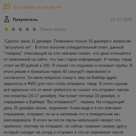
99 отзывов за всё время
Покупатель
21.12.2025
Очень плохо
Сделал заказ 11 декабря. Позвонили только 15 декабря с вопросом 
"актуально ли".  В итоге получив утвердительный ответ, данный 
"товарищ" отвечающий за этот магазин сказал, что цена отличается 
от заявленной на сайте, что там старая информация. И теперь товар 
стоит не 60 рублей а 100. Я сказал что подумаю и положил трубку. В 
итоге решив я буквально через 40 секунд!!! перезвонил и 
согласился. Он меня попросил скинуть ему на Вайбер адрес 
европочты и ФИО для того чтобы отправить товар. В итоге сделав 
всё идеально что от меня требуется он сказал что отправит завтра 
послезавтра (16-17 декабря). Наступает пятница 19 декабря, я 
спрашиваю в Вайбере "Вы отправили?"...тишина. На следующий 
день 20 декабря звоню, поднимает Александр и я его повторно 
спрашиваю, отправил ли он и напомнив что в понедельник мы 
разговаривали. В итоге он после паузы небольшой говорит что 
приболел, поэтому не отправил, но сейчас позвонит своему другу 
который съездит на склад и отправит и что он перезвонит после 