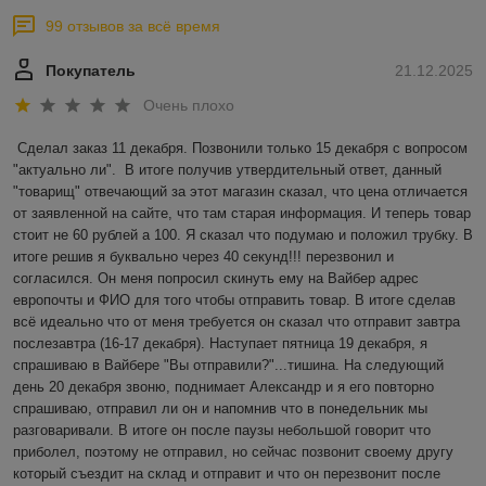
99 отзывов за всё время
Покупатель
21.12.2025
Очень плохо
Сделал заказ 11 декабря. Позвонили только 15 декабря с вопросом 
"актуально ли".  В итоге получив утвердительный ответ, данный 
"товарищ" отвечающий за этот магазин сказал, что цена отличается 
от заявленной на сайте, что там старая информация. И теперь товар 
стоит не 60 рублей а 100. Я сказал что подумаю и положил трубку. В 
итоге решив я буквально через 40 секунд!!! перезвонил и 
согласился. Он меня попросил скинуть ему на Вайбер адрес 
европочты и ФИО для того чтобы отправить товар. В итоге сделав 
всё идеально что от меня требуется он сказал что отправит завтра 
послезавтра (16-17 декабря). Наступает пятница 19 декабря, я 
спрашиваю в Вайбере "Вы отправили?"...тишина. На следующий 
день 20 декабря звоню, поднимает Александр и я его повторно 
спрашиваю, отправил ли он и напомнив что в понедельник мы 
разговаривали. В итоге он после паузы небольшой говорит что 
приболел, поэтому не отправил, но сейчас позвонит своему другу 
который съездит на склад и отправит и что он перезвонит после 