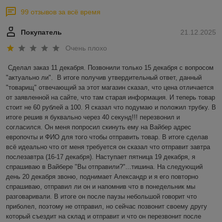
99 отзывов за всё время
Покупатель
21.12.2025
Очень плохо
Сделал заказ 11 декабря. Позвонили только 15 декабря с вопросом 
"актуально ли".  В итоге получив утвердительный ответ, данный 
"товарищ" отвечающий за этот магазин сказал, что цена отличается 
от заявленной на сайте, что там старая информация. И теперь товар 
стоит не 60 рублей а 100. Я сказал что подумаю и положил трубку. В 
итоге решив я буквально через 40 секунд!!! перезвонил и 
согласился. Он меня попросил скинуть ему на Вайбер адрес 
европочты и ФИО для того чтобы отправить товар. В итоге сделав 
всё идеально что от меня требуется он сказал что отправит завтра 
послезавтра (16-17 декабря). Наступает пятница 19 декабря, я 
спрашиваю в Вайбере "Вы отправили?"...тишина. На следующий 
день 20 декабря звоню, поднимает Александр и я его повторно 
спрашиваю, отправил ли он и напомнив что в понедельник мы 
разговаривали. В итоге он после паузы небольшой говорит что 
приболел, поэтому не отправил, но сейчас позвонит своему другу 
который съездит на склад и отправит и что он перезвонит после 