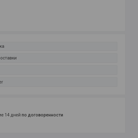
ка
доставки
er
ние 14 дней
по договоренности