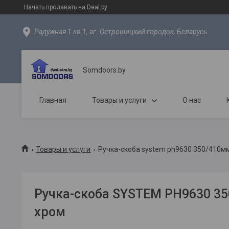
Начать продавать на Deal.by
Радужная 1 кв 1, аг. Острошицкий городок, Беларусь
Somdoors.by
Главная
Товары и услуги
О нас
Товары и услуги
Ручка-скоба system ph9630 350/410мм
Ручка-скоба SYSTEM PH9630 3
хром