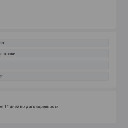
ка
доставки
er
ние 14 дней
по договоренности