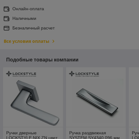
Онлайн-оплата
Наличными
Безналичный расчет
Все условия оплаты
Подобные товары компании
Ручки дверные
Ручка раздвижная
Руч
LOCKSTYLE NIX ZN цвет
SYSTEM SY4340 096 мм
LO