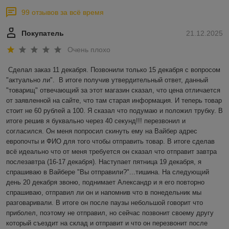
99 отзывов за всё время
Покупатель
21.12.2025
Очень плохо
Сделал заказ 11 декабря. Позвонили только 15 декабря с вопросом 
"актуально ли".  В итоге получив утвердительный ответ, данный 
"товарищ" отвечающий за этот магазин сказал, что цена отличается 
от заявленной на сайте, что там старая информация. И теперь товар 
стоит не 60 рублей а 100. Я сказал что подумаю и положил трубку. В 
итоге решив я буквально через 40 секунд!!! перезвонил и 
согласился. Он меня попросил скинуть ему на Вайбер адрес 
европочты и ФИО для того чтобы отправить товар. В итоге сделав 
всё идеально что от меня требуется он сказал что отправит завтра 
послезавтра (16-17 декабря). Наступает пятница 19 декабря, я 
спрашиваю в Вайбере "Вы отправили?"...тишина. На следующий 
день 20 декабря звоню, поднимает Александр и я его повторно 
спрашиваю, отправил ли он и напомнив что в понедельник мы 
разговаривали. В итоге он после паузы небольшой говорит что 
приболел, поэтому не отправил, но сейчас позвонит своему другу 
который съездит на склад и отправит и что он перезвонит после 