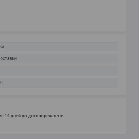
ка
доставки
er
ние 14 дней
по договоренности