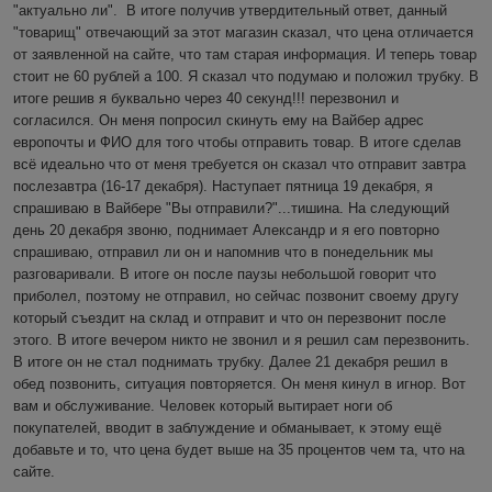
"актуально ли".  В итоге получив утвердительный ответ, данный 
"товарищ" отвечающий за этот магазин сказал, что цена отличается 
от заявленной на сайте, что там старая информация. И теперь товар 
стоит не 60 рублей а 100. Я сказал что подумаю и положил трубку. В 
итоге решив я буквально через 40 секунд!!! перезвонил и 
согласился. Он меня попросил скинуть ему на Вайбер адрес 
европочты и ФИО для того чтобы отправить товар. В итоге сделав 
всё идеально что от меня требуется он сказал что отправит завтра 
послезавтра (16-17 декабря). Наступает пятница 19 декабря, я 
спрашиваю в Вайбере "Вы отправили?"...тишина. На следующий 
день 20 декабря звоню, поднимает Александр и я его повторно 
спрашиваю, отправил ли он и напомнив что в понедельник мы 
разговаривали. В итоге он после паузы небольшой говорит что 
приболел, поэтому не отправил, но сейчас позвонит своему другу 
который съездит на склад и отправит и что он перезвонит после 
этого. В итоге вечером никто не звонил и я решил сам перезвонить. 
В итоге он не стал поднимать трубку. Далее 21 декабря решил в 
обед позвонить, ситуация повторяется. Он меня кинул в игнор. Вот 
вам и обслуживание. Человек который вытирает ноги об 
покупателей, вводит в заблуждение и обманывает, к этому ещё 
добавьте и то, что цена будет выше на 35 процентов чем та, что на 
сайте.