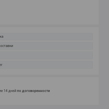
ка
доставки
er
ние 14 дней
по договоренности