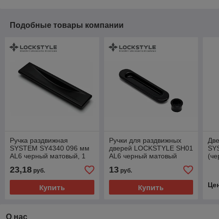
Подобные товары компании
Ручка раздвижная
Ручки для раздвижных
Две
SYSTEM SY4340 096 мм
дверей LOCKSTYLE SH01
SY
AL6 черный матовый, 1
AL6 черный матовый
(че
шт
23,18
13
руб.
руб.
Це
Купить
Купить
О нас