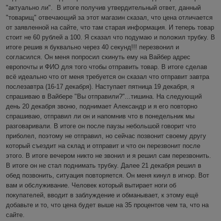
"актуально ли".  В итоге получив утвердительный ответ, данный 
"товарищ" отвечающий за этот магазин сказал, что цена отличается 
от заявленной на сайте, что там старая информация. И теперь товар 
стоит не 60 рублей а 100. Я сказал что подумаю и положил трубку. В 
итоге решив я буквально через 40 секунд!!! перезвонил и 
согласился. Он меня попросил скинуть ему на Вайбер адрес 
европочты и ФИО для того чтобы отправить товар. В итоге сделав 
всё идеально что от меня требуется он сказал что отправит завтра 
послезавтра (16-17 декабря). Наступает пятница 19 декабря, я 
спрашиваю в Вайбере "Вы отправили?"...тишина. На следующий 
день 20 декабря звоню, поднимает Александр и я его повторно 
спрашиваю, отправил ли он и напомнив что в понедельник мы 
разговаривали. В итоге он после паузы небольшой говорит что 
приболел, поэтому не отправил, но сейчас позвонит своему другу 
который съездит на склад и отправит и что он перезвонит после 
этого. В итоге вечером никто не звонил и я решил сам перезвонить. 
В итоге он не стал поднимать трубку. Далее 21 декабря решил в 
обед позвонить, ситуация повторяется. Он меня кинул в игнор. Вот 
вам и обслуживание. Человек который вытирает ноги об 
покупателей, вводит в заблуждение и обманывает, к этому ещё 
добавьте и то, что цена будет выше на 35 процентов чем та, что на 
сайте.