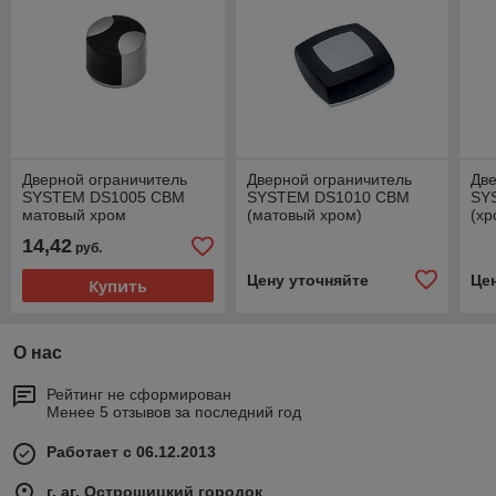
Дверной ограничитель
Дверной ограничитель
Две
SYSTEM DS1005 CBM
SYSTEM DS1010 CBM
SY
матовый хром
(матовый хром)
(хр
14,42
руб.
Цену уточняйте
Це
Купить
О нас
Рейтинг не сформирован
Менее 5 отзывов за последний год
Работает с 06.12.2013
г. аг. Острошицкий городок