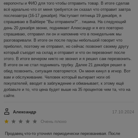
европочты и ФИО для того чтобы отправить товар. В итоге сделав 
всё идеально что от меня требуется он сказал что отправит завтра 
послезавтра (16-17 декабря). Наступает пятница 19 декабря, я 
спрашиваю в Вайбере "Вы отправили?"...тишина. На следующий 
день 20 декабря звоню, поднимает Александр и я его повторно 
спрашиваю, отправил ли он и напомнив что в понедельник мы 
разговаривали. В итоге он после паузы небольшой говорит что 
приболел, поэтому не отправил, но сейчас позвонит своему другу 
который съездит на склад и отправит и что он перезвонит после 
этого. В итоге вечером никто не звонил и я решил сам перезвонить. 
В итоге он не стал поднимать трубку. Далее 21 декабря решил в 
обед позвонить, ситуация повторяется. Он меня кинул в игнор. Вот 
вам и обслуживание. Человек который вытирает ноги об 
покупателей, вводит в заблуждение и обманывает, к этому ещё 
добавьте и то, что цена будет выше на 35 процентов чем та, что на 
сайте.
Александр
17.10.2024
Очень плохо
Продавец что-то уточнял периодически перезванивая. После 