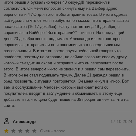
итоге решив я буквально через 40 секунд!!! перезвонил и 
согласился. Он меня попросил скинуть ему на Вайбер адрес 
европочты и ФИО для того чтобы отправить товар. В итоге сделав 
всё идеально что от меня требуется он сказал что отправит завтра 
послезавтра (16-17 декабря). Наступает пятница 19 декабря, я 
спрашиваю в Вайбере "Вы отправили?"...тишина. На следующий 
день 20 декабря звоню, поднимает Александр и я его повторно 
спрашиваю, отправил ли он и напомнив что в понедельник мы 
разговаривали. В итоге он после паузы небольшой говорит что 
приболел, поэтому не отправил, но сейчас позвонит своему другу 
который съездит на склад и отправит и что он перезвонит после 
этого. В итоге вечером никто не звонил и я решил сам перезвонить. 
В итоге он не стал поднимать трубку. Далее 21 декабря решил в 
обед позвонить, ситуация повторяется. Он меня кинул в игнор. Вот 
вам и обслуживание. Человек который вытирает ноги об 
покупателей, вводит в заблуждение и обманывает, к этому ещё 
добавьте и то, что цена будет выше на 35 процентов чем та, что на 
сайте.
Александр
17.10.2024
Очень плохо