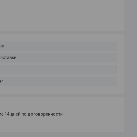
ка
доставки
er
ние 14 дней
по договоренности