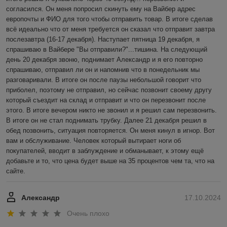
согласился. Он меня попросил скинуть ему на Вайбер адрес 
европочты и ФИО для того чтобы отправить товар. В итоге сделав 
всё идеально что от меня требуется он сказал что отправит завтра 
послезавтра (16-17 декабря). Наступает пятница 19 декабря, я 
спрашиваю в Вайбере "Вы отправили?"...тишина. На следующий 
день 20 декабря звоню, поднимает Александр и я его повторно 
спрашиваю, отправил ли он и напомнив что в понедельник мы 
разговаривали. В итоге он после паузы небольшой говорит что 
приболел, поэтому не отправил, но сейчас позвонит своему другу 
который съездит на склад и отправит и что он перезвонит после 
этого. В итоге вечером никто не звонил и я решил сам перезвонить. 
В итоге он не стал поднимать трубку. Далее 21 декабря решил в 
обед позвонить, ситуация повторяется. Он меня кинул в игнор. Вот 
вам и обслуживание. Человек который вытирает ноги об 
покупателей, вводит в заблуждение и обманывает, к этому ещё 
добавьте и то, что цена будет выше на 35 процентов чем та, что на 
сайте.
Александр
17.10.2024
Очень плохо