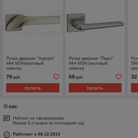
Ручка дверная "Аурора"
Ручка дверная "Перо"
Руч
A44 MSN(матовый
A44 MSN (матовый
SN/
никель)
никель)
хр
76
68
32
руб.
руб.
Купить
Купить
О нас
Рейтинг не сформирован
Менее 5 отзывов за последний год
Работает с 06.12.2013