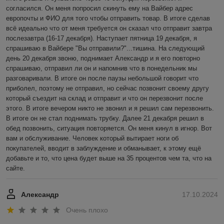
согласился. Он меня попросил скинуть ему на Вайбер адрес 
европочты и ФИО для того чтобы отправить товар. В итоге сделав 
всё идеально что от меня требуется он сказал что отправит завтра 
послезавтра (16-17 декабря). Наступает пятница 19 декабря, я 
спрашиваю в Вайбере "Вы отправили?"...тишина. На следующий 
день 20 декабря звоню, поднимает Александр и я его повторно 
спрашиваю, отправил ли он и напомнив что в понедельник мы 
разговаривали. В итоге он после паузы небольшой говорит что 
приболел, поэтому не отправил, но сейчас позвонит своему другу 
который съездит на склад и отправит и что он перезвонит после 
этого. В итоге вечером никто не звонил и я решил сам перезвонить. 
В итоге он не стал поднимать трубку. Далее 21 декабря решил в 
обед позвонить, ситуация повторяется. Он меня кинул в игнор. Вот 
вам и обслуживание. Человек который вытирает ноги об 
покупателей, вводит в заблуждение и обманывает, к этому ещё 
добавьте и то, что цена будет выше на 35 процентов чем та, что на 
сайте.
Александр
17.10.2024
Очень плохо