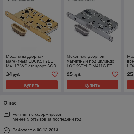
Механизм дверной
Механизм дверной
Ме
магнитный LOCKSTYLE
магнитный под цилиндр
вре
M411B WC стандарт AGB
LOCKSTYLE M411C ET
LO
комплект с ответной
стандарт AGB комплект с
ста
34
25
25
руб.
руб.
планкой GL (глянцевое з
ответной планкой CBM
отв
Купить
Купить
О нас
Рейтинг не сформирован
Менее 5 отзывов за последний год
Работает с 06.12.2013