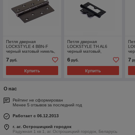
Петля дверная
Петля дверная
Пе
LOCKSTYLE 4 BBN-F
LOCKSTYLE TH AL6
LO
черный матовый никель,
черный матовый,
чер
универсальная ( с
универсальная (с
с 
7
6
7
руб.
руб.
р
шариковыми
шариковыми
по
подшипниками)
подшипниками)
Купить
Купить
О нас
Рейтинг не сформирован
Менее 5 отзывов за последний год
Работает с 06.12.2013
г. аг. Острошицкий городок
Радужная 1 кв 1, аг. Острошицкий городок, Беларусь