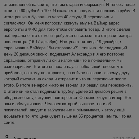
от заявленной на сайте, что там старая информация. И теперь товар 
стоит не 60 рублей а 100. Я сказал что подумаю и положил трубку. В 
итоге решив я буквально через 40 секунд!!! перезвонил и 
согласился. Он меня попросил скинуть ему на Вайбер адрес 
европочты и ФИО для того чтобы отправить товар. В итоге сделав 
всё идеально что от меня требуется он сказал что отправит завтра 
послезавтра (16-17 декабря). Наступает пятница 19 декабря, я 
спрашиваю в Вайбере "Вы отправили?"...тишина. На следующий 
день 20 декабря звоню, поднимает Александр и я его повторно 
спрашиваю, отправил ли он и напомнив что в понедельник мы 
разговаривали. В итоге он после паузы небольшой говорит что 
приболел, поэтому не отправил, но сейчас позвонит своему другу 
который съездит на склад и отправит и что он перезвонит после 
этого. В итоге вечером никто не звонил и я решил сам перезвонить. 
В итоге он не стал поднимать трубку. Далее 21 декабря решил в 
обед позвонить, ситуация повторяется. Он меня кинул в игнор. Вот 
вам и обслуживание. Человек который вытирает ноги об 
покупателей, вводит в заблуждение и обманывает, к этому ещё 
добавьте и то, что цена будет выше на 35 процентов чем та, что на 
сайте.
Александр
17.10.2024