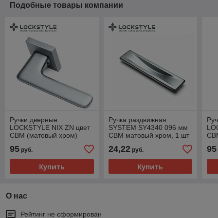
Подобные товары компании
Ручки дверные
Ручка раздвижная
Руч
LOCKSTYLE NIX ZN цвет
SYSTEM SY4340 096 мм
LO
CBM (матовый хром)
CBM матовый хром, 1 шт
CBM
95
24,22
95
руб.
руб.
Купить
Купить
О нас
Рейтинг не сформирован