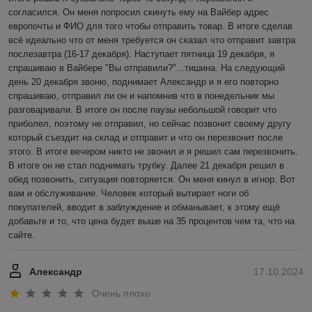
согласился. Он меня попросил скинуть ему на Вайбер адрес 
европочты и ФИО для того чтобы отправить товар. В итоге сделав 
всё идеально что от меня требуется он сказал что отправит завтра 
послезавтра (16-17 декабря). Наступает пятница 19 декабря, я 
спрашиваю в Вайбере "Вы отправили?"...тишина. На следующий 
день 20 декабря звоню, поднимает Александр и я его повторно 
спрашиваю, отправил ли он и напомнив что в понедельник мы 
разговаривали. В итоге он после паузы небольшой говорит что 
приболел, поэтому не отправил, но сейчас позвонит своему другу 
который съездит на склад и отправит и что он перезвонит после 
этого. В итоге вечером никто не звонил и я решил сам перезвонить. 
В итоге он не стал поднимать трубку. Далее 21 декабря решил в 
обед позвонить, ситуация повторяется. Он меня кинул в игнор. Вот 
вам и обслуживание. Человек который вытирает ноги об 
покупателей, вводит в заблуждение и обманывает, к этому ещё 
добавьте и то, что цена будет выше на 35 процентов чем та, что на 
сайте.
Александр
17.10.2024
Очень плохо