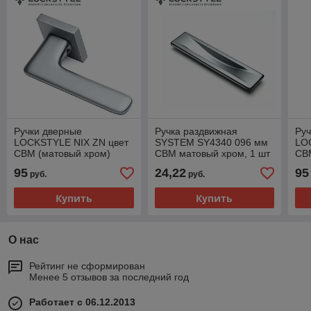
Ручки дверные
Ручка раздвижная
Руч
LOCKSTYLE NIX ZN цвет
SYSTEM SY4340 096 мм
LO
CBM (матовый хром)
CBM матовый хром, 1 шт
CBM
95
24,22
95
руб.
руб.
Купить
Купить
О нас
Рейтинг не сформирован
Менее 5 отзывов за последний год
Работает с 06.12.2013