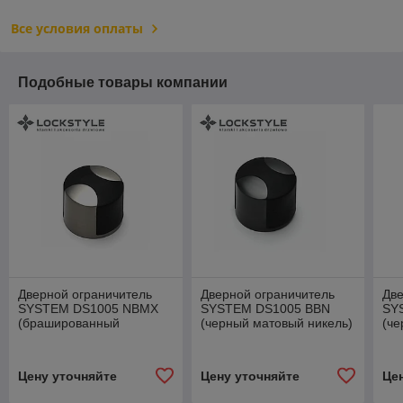
Все условия оплаты
Подобные товары компании
Дверной ограничитель
Дверной ограничитель
Две
SYSTEM DS1005 NBMX
SYSTEM DS1005 BBN
SY
(брашированный
(черный матовый никель)
(че
матовый никель)
Цену уточняйте
Цену уточняйте
Це