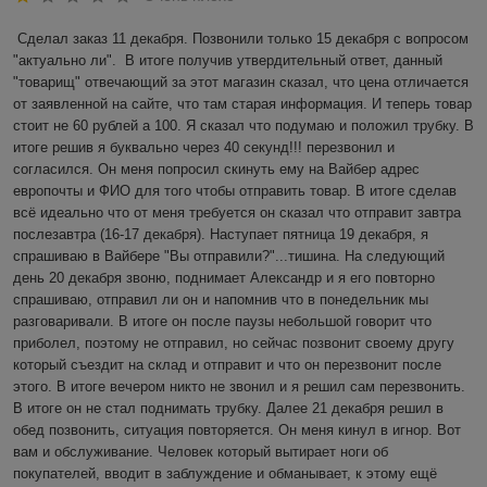
Сделал заказ 11 декабря. Позвонили только 15 декабря с вопросом 
"актуально ли".  В итоге получив утвердительный ответ, данный 
"товарищ" отвечающий за этот магазин сказал, что цена отличается 
от заявленной на сайте, что там старая информация. И теперь товар 
стоит не 60 рублей а 100. Я сказал что подумаю и положил трубку. В 
итоге решив я буквально через 40 секунд!!! перезвонил и 
согласился. Он меня попросил скинуть ему на Вайбер адрес 
европочты и ФИО для того чтобы отправить товар. В итоге сделав 
всё идеально что от меня требуется он сказал что отправит завтра 
послезавтра (16-17 декабря). Наступает пятница 19 декабря, я 
спрашиваю в Вайбере "Вы отправили?"...тишина. На следующий 
день 20 декабря звоню, поднимает Александр и я его повторно 
спрашиваю, отправил ли он и напомнив что в понедельник мы 
разговаривали. В итоге он после паузы небольшой говорит что 
приболел, поэтому не отправил, но сейчас позвонит своему другу 
который съездит на склад и отправит и что он перезвонит после 
этого. В итоге вечером никто не звонил и я решил сам перезвонить. 
В итоге он не стал поднимать трубку. Далее 21 декабря решил в 
обед позвонить, ситуация повторяется. Он меня кинул в игнор. Вот 
вам и обслуживание. Человек который вытирает ноги об 
покупателей, вводит в заблуждение и обманывает, к этому ещё 