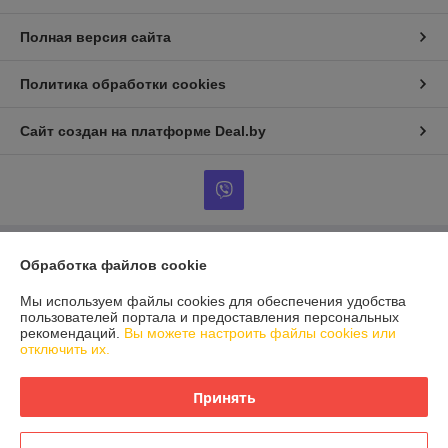
Полная версия сайта
Политика обработки cookies
Сайт создан на платформе Deal.by
Обработка файлов cookie
Информация для покупателя
Индивидуальный предприниматель:
ИП Сомкин
Мы используем файлы cookies для обеспечения удобства
Минский р-н, аг.Острошицкий Городок, ул.Ленинская, д.75, кв.1
пользователей портала и предоставления персональных
рекомендаций.
Вы можете настроить файлы cookies или
Регистрационный номер ЕГР: 691451611
отключить их.
УНП: 691451611
Принять
Регистрационный орган: Минский райисполком
Дата регистрации компании: 16.03.2012