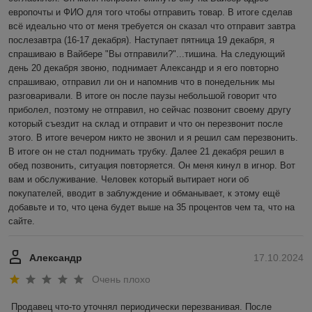
европочты и ФИО для того чтобы отправить товар. В итоге сделав 
всё идеально что от меня требуется он сказал что отправит завтра 
послезавтра (16-17 декабря). Наступает пятница 19 декабря, я 
спрашиваю в Вайбере "Вы отправили?"...тишина. На следующий 
день 20 декабря звоню, поднимает Александр и я его повторно 
спрашиваю, отправил ли он и напомнив что в понедельник мы 
разговаривали. В итоге он после паузы небольшой говорит что 
приболел, поэтому не отправил, но сейчас позвонит своему другу 
который съездит на склад и отправит и что он перезвонит после 
этого. В итоге вечером никто не звонил и я решил сам перезвонить. 
В итоге он не стал поднимать трубку. Далее 21 декабря решил в 
обед позвонить, ситуация повторяется. Он меня кинул в игнор. Вот 
вам и обслуживание. Человек который вытирает ноги об 
покупателей, вводит в заблуждение и обманывает, к этому ещё 
добавьте и то, что цена будет выше на 35 процентов чем та, что на 
сайте.
Александр
17.10.2024
Очень плохо
Продавец что-то уточнял периодически перезванивая. После 