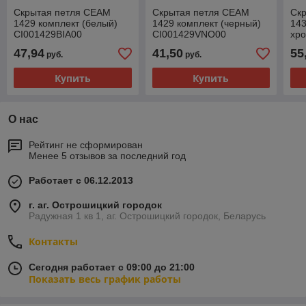
Скрытая петля CEAM
Скрытая петля CEAM
Ск
1429 комплект (белый)
1429 комплект (черный)
143
CI001429BIA00
CI001429VNO00
хр
47,94
41,50
55
руб.
руб.
Купить
Купить
О нас
Рейтинг не сформирован
Менее 5 отзывов за последний год
Работает с 06.12.2013
г. аг. Острошицкий городок
Радужная 1 кв 1, аг. Острошицкий городок, Беларусь
Контакты
Сегодня работает с 09:00 до 21:00
Показать весь график работы