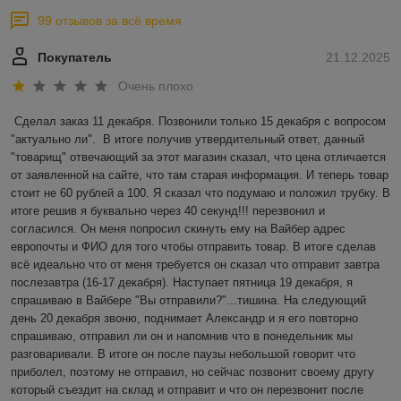
99 отзывов за всё время
Покупатель
21.12.2025
Очень плохо
Сделал заказ 11 декабря. Позвонили только 15 декабря с вопросом 
"актуально ли".  В итоге получив утвердительный ответ, данный 
"товарищ" отвечающий за этот магазин сказал, что цена отличается 
от заявленной на сайте, что там старая информация. И теперь товар 
стоит не 60 рублей а 100. Я сказал что подумаю и положил трубку. В 
итоге решив я буквально через 40 секунд!!! перезвонил и 
согласился. Он меня попросил скинуть ему на Вайбер адрес 
европочты и ФИО для того чтобы отправить товар. В итоге сделав 
всё идеально что от меня требуется он сказал что отправит завтра 
послезавтра (16-17 декабря). Наступает пятница 19 декабря, я 
спрашиваю в Вайбере "Вы отправили?"...тишина. На следующий 
день 20 декабря звоню, поднимает Александр и я его повторно 
спрашиваю, отправил ли он и напомнив что в понедельник мы 
разговаривали. В итоге он после паузы небольшой говорит что 
приболел, поэтому не отправил, но сейчас позвонит своему другу 
который съездит на склад и отправит и что он перезвонит после 