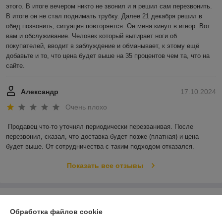
этого. В итоге вечером никто не звонил и я решил сам перезвонить. 
В итоге он не стал поднимать трубку. Далее 21 декабря решил в 
обед позвонить, ситуация повторяется. Он меня кинул в игнор. Вот 
вам и обслуживание. Человек который вытирает ноги об 
покупателей, вводит в заблуждение и обманывает, к этому ещё 
добавьте и то, что цена будет выше на 35 процентов чем та, что на 
сайте.
Александр
17.10.2024
Очень плохо
Продавец что-то уточнял периодически перезванивая. После 
перезвонил, сказал, что доставка будет позже (платная) и цена 
будет выше. От сотрудничества с таким подходом отказался.
Показать все отзывы
О нас
Обработка файлов cookie