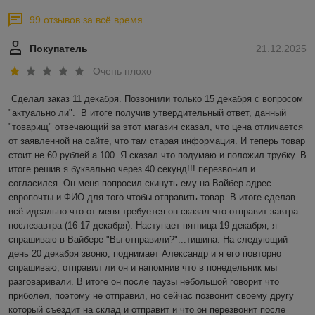
99 отзывов за всё время
Покупатель
21.12.2025
Очень плохо
Сделал заказ 11 декабря. Позвонили только 15 декабря с вопросом 
"актуально ли".  В итоге получив утвердительный ответ, данный 
"товарищ" отвечающий за этот магазин сказал, что цена отличается 
от заявленной на сайте, что там старая информация. И теперь товар 
стоит не 60 рублей а 100. Я сказал что подумаю и положил трубку. В 
итоге решив я буквально через 40 секунд!!! перезвонил и 
согласился. Он меня попросил скинуть ему на Вайбер адрес 
европочты и ФИО для того чтобы отправить товар. В итоге сделав 
всё идеально что от меня требуется он сказал что отправит завтра 
послезавтра (16-17 декабря). Наступает пятница 19 декабря, я 
спрашиваю в Вайбере "Вы отправили?"...тишина. На следующий 
день 20 декабря звоню, поднимает Александр и я его повторно 
спрашиваю, отправил ли он и напомнив что в понедельник мы 
разговаривали. В итоге он после паузы небольшой говорит что 
приболел, поэтому не отправил, но сейчас позвонит своему другу 
который съездит на склад и отправит и что он перезвонит после 