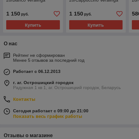
28/Bianco Veralinga
28/Cappuccino Veralinga
28/
1 150
1 150
58
руб.
руб.
Купить
Купить
О нас
Рейтинг не сформирован
Менее 5 отзывов за последний год
Работает с 06.12.2013
г. аг. Острошицкий городок
Радужная 1 кв 1, аг. Острошицкий городок, Беларусь
Контакты
Сегодня работает с 09:00 до 21:00
Показать весь график работы
Отзывы о магазине