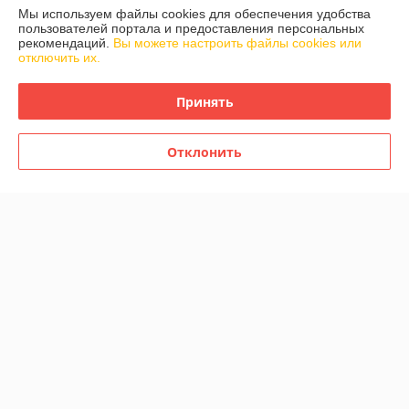
Контакты
Мы используем файлы cookies для обеспечения удобства
пользователей портала и предоставления персональных
рекомендаций.
Вы можете настроить файлы cookies или
Доставка и оплата
отключить их.
График работы
Принять
Полная версия сайта
Отклонить
Политика обработки cookies
Сайт создан на платформе Deal.by
Информация для покупателя
Индивидуальный предприниматель:
ИП Сомкин
Минский р-н, аг.Острошицкий Городок, ул.Ленинская, д.75, кв.1
Регистрационный номер ЕГР: 691451611