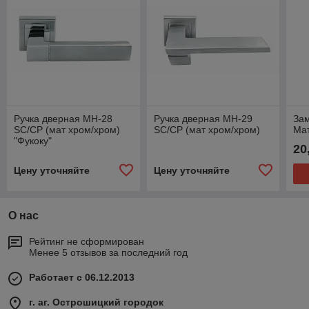
Ручка дверная МН-28
Ручка дверная МН-29
Зам
SC/CP (мат хром/хром)
SC/CP (мат хром/хром)
Ма
"Фукоку"
20
Цену уточняйте
Цену уточняйте
О нас
Рейтинг не сформирован
Менее 5 отзывов за последний год
Работает с 06.12.2013
г. аг. Острошицкий городок