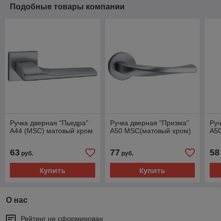
Подобные товары компании
Ручка дверная "Пьедра"
Ручка дверная "Призма"
Руч
A44 (MSC) матовый хром
A50 MSC(матовый хром)
A5
63
77
58
руб.
руб.
Купить
Купить
О нас
Рейтинг не сформирован