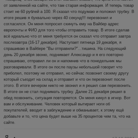
от заявленной на сайте, что там старая информация. И теперь товар 
стоит не 60 рублей а 100. Я сказал что подумаю и положил трубку. В 
итоге решив я буквально через 40 секунд!!! перезвонил и 
согласился. Он меня попросил скинуть ему на Вайбер адрес 
европочты и ФИО для того чтобы отправить товар. В итоге сделав 
всё идеально что от меня требуется он сказал что отправит завтра 
послезавтра (16-17 декабря). Наступает пятница 19 декабря, я 
спрашиваю в Вайбере "Вы отправили?"...тишина. На следующий 
день 20 декабря звоню, поднимает Александр и я его повторно 
спрашиваю, отправил ли он и напомнив что в понедельник мы 
разговаривали. В итоге он после паузы небольшой говорит что 
приболел, поэтому не отправил, но сейчас позвонит своему другу 
который съездит на склад и отправит и что он перезвонит после 
этого. В итоге вечером никто не звонил и я решил сам перезвонить. 
В итоге он не стал поднимать трубку. Далее 21 декабря решил в 
обед позвонить, ситуация повторяется. Он меня кинул в игнор. Вот 
вам и обслуживание. Человек который вытирает ноги об 
покупателей, вводит в заблуждение и обманывает, к этому ещё 
добавьте и то, что цена будет выше на 35 процентов чем та, что на 
сайте.