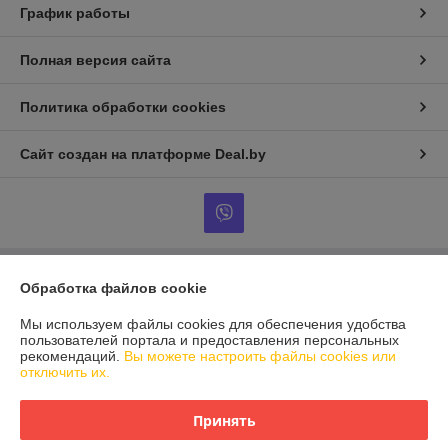
График работы
Полная версия сайта
Политика обработки cookies
Сайт создан на платформе Deal.by
Информация для покупателя
Обработка файлов cookie
Индивидуальный предприниматель:
ИП Сомкин
Мы используем файлы cookies для обеспечения удобства
Минский р-н, аг.Острошицкий Городок, ул.Ленинская, д.75, кв.1
пользователей портала и предоставления персональных
рекомендаций.
Вы можете настроить файлы cookies или
Регистрационный номер ЕГР: 691451611
отключить их.
УНП: 691451611
Принять
Регистрационный орган: Минский райисполком