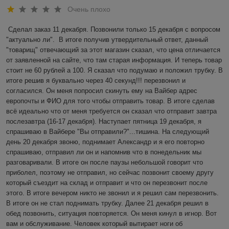
Очень плохо
Сделал заказ 11 декабря. Позвонили только 15 декабря с вопросом 
"актуально ли".  В итоге получив утвердительный ответ, данный 
"товарищ" отвечающий за этот магазин сказал, что цена отличается 
от заявленной на сайте, что там старая информация. И теперь товар 
стоит не 60 рублей а 100. Я сказал что подумаю и положил трубку. В 
итоге решив я буквально через 40 секунд!!! перезвонил и 
согласился. Он меня попросил скинуть ему на Вайбер адрес 
европочты и ФИО для того чтобы отправить товар. В итоге сделав 
всё идеально что от меня требуется он сказал что отправит завтра 
послезавтра (16-17 декабря). Наступает пятница 19 декабря, я 
спрашиваю в Вайбере "Вы отправили?"...тишина. На следующий 
день 20 декабря звоню, поднимает Александр и я его повторно 
спрашиваю, отправил ли он и напомнив что в понедельник мы 
разговаривали. В итоге он после паузы небольшой говорит что 
приболел, поэтому не отправил, но сейчас позвонит своему другу 
который съездит на склад и отправит и что он перезвонит после 
этого. В итоге вечером никто не звонил и я решил сам перезвонить. 
В итоге он не стал поднимать трубку. Далее 21 декабря решил в 
обед позвонить, ситуация повторяется. Он меня кинул в игнор. Вот 
вам и обслуживание. Человек который вытирает ноги об 